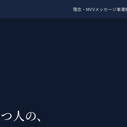
理念・MVV
メッセージ
事業
立つ人の、