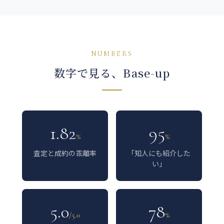
NUMBERS
数字で見る、Base-up
1.82
95
%
%
査定と成約の乖離率
「知人にも紹介した
い」
5.0
78
/5.0
%