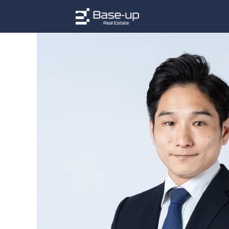
TOP
›
メンバー
›
竹田 豊